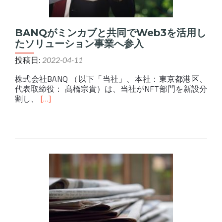
BANQがミンカブと共同でWeb3を活用し
たソリューション事業へ参入
投稿日:
2022-04-11
株式会社BANQ （以下「当社」、本社：東京都港区、
代表取締役： 髙橋宗貴）は、当社がNFT部門を新設分
Read
割し、
[…]
more
about
BANQ
が
ミ
ン
カ
ブ
と
共
同
で