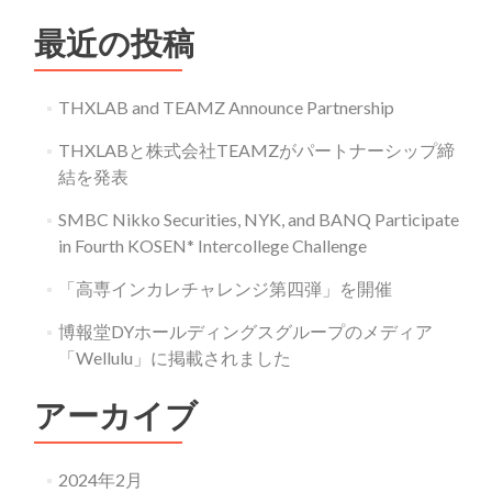
し
た
最近の投稿
店
舗
向
THXLAB and TEAMZ Announce Partnership
け
来
THXLABと株式会社TEAMZがパートナーシップ締
店
結を発表
促
進
SMBC Nikko Securities, NYK, and BANQ Participate
ア
in Fourth KOSEN* Intercollege Challenge
プ
リ
「高専インカレチャレンジ第四弾」を開催
「ク
ロ
博報堂DYホールディングスグループのメディア
ス
ポ」
「Wellulu」に掲載されました
サ
ー
アーカイブ
ビ
ス
開
2024年2月
始