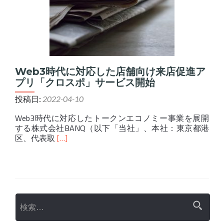
Web3
を
活
用
し
た
ソ
Web3時代に対応した店舗向け来店促進ア
リ
プリ「クロスポ」サービス開始
ュ
ー
投稿日:
2022-04-10
シ
ョ
Web3時代に対応したトークンエコノミー事業を展開
ン
する株式会社BANQ（以下「当社」、本社：東京都港
事
Read
区、代表取
[…]
業
more
へ
about
参
Web3
入
時
代
に
検索:
対
応